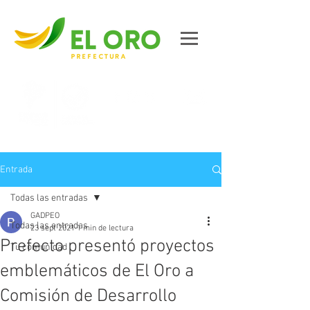
Contáctanos
Entrada
Todas las entradas
GADPEO
Todas las entradas
23 sept 2021
1 min de lectura
Prefecto presentó proyectos
Tu comunidad
emblemáticos de El Oro a
Comisión de Desarrollo