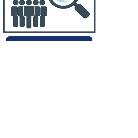
Presupuesto participativo
Horario de Atención: Lunes a Viernes
de 08H00 a 13H00 y de 15H00 a 18H00
Teléfono:
075000100