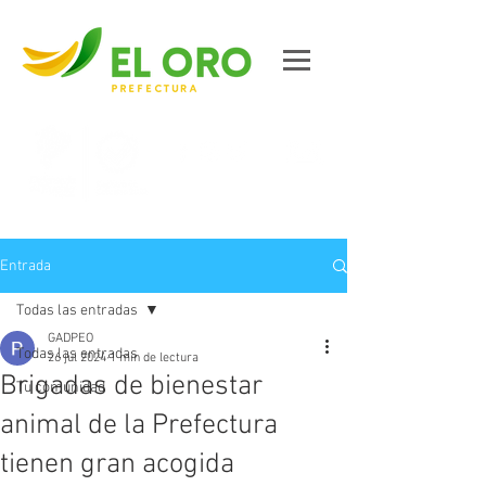
Contáctanos
Entrada
Todas las entradas
GADPEO
Todas las entradas
26 jul 2024
1 min de lectura
Brigadas de bienestar
Tu comunidad
animal de la Prefectura
tienen gran acogida