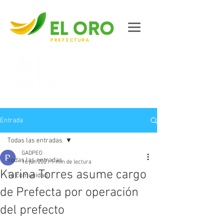
Contáctanos
Entrada
Todas las entradas
GADPEO
Todas las entradas
16 jun 2021
1 min de lectura
Karina Torres asume cargo
Tu comunidad
de Prefecta por operación
del prefecto