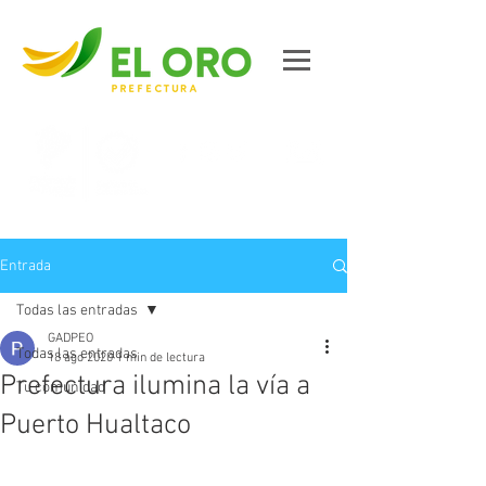
Contáctanos
Entrada
Todas las entradas
GADPEO
Todas las entradas
18 ago 2020
1 min de lectura
Prefectura ilumina la vía a
Tu comunidad
Puerto Hualtaco