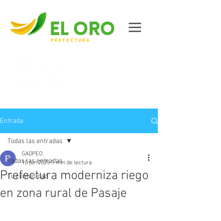
Contáctanos
Entrada
Todas las entradas
GADPEO
Todas las entradas
10 jun 2025
1 min de lectura
Prefectura moderniza riego
Tu comunidad
en zona rural de Pasaje