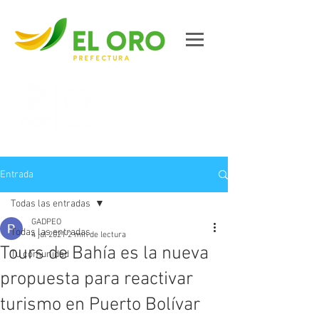
Contáctanos
Entrada
Todas las entradas
GADPEO
Todas las entradas
4 jul 2021
2 min de lectura
Tours de Bahía es la nueva
Tu comunidad
propuesta para reactivar
turismo en Puerto Bolívar