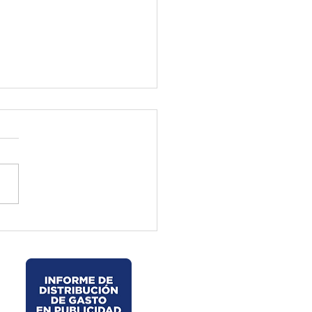
ctura de El Oro ejecuta
jos preventivos en la vía
velo – La Chorrera –
les