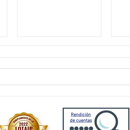
El Oro activa plan de
Prefe
contingencia frente a
traba
emergencia invernal
Porto
Mora
Rendición
de cuentas