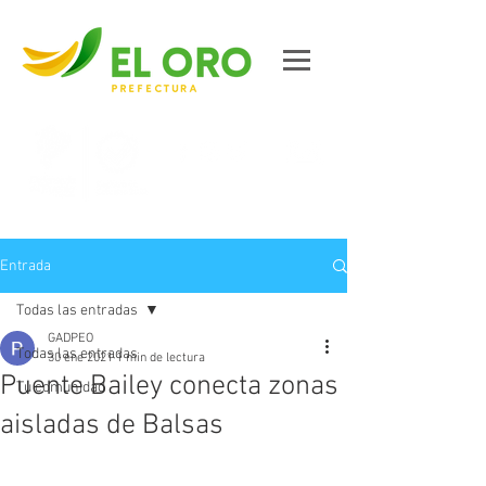
Contáctanos
Entrada
Todas las entradas
GADPEO
Todas las entradas
30 ene 2021
1 min de lectura
Puente Bailey conecta zonas
Tu comunidad
aisladas de Balsas