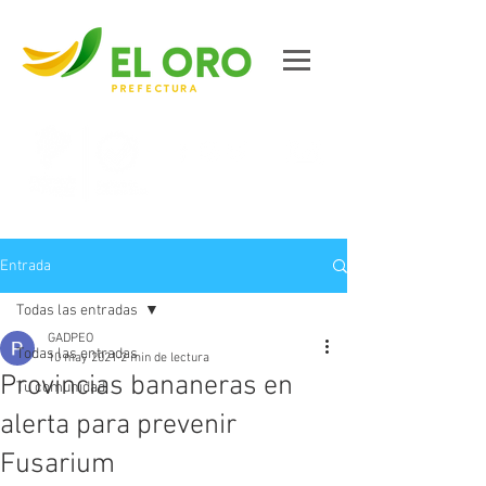
Contáctanos
Entrada
Todas las entradas
GADPEO
Todas las entradas
10 may 2021
2 min de lectura
Provincias bananeras en
Tu comunidad
alerta para prevenir
Fusarium