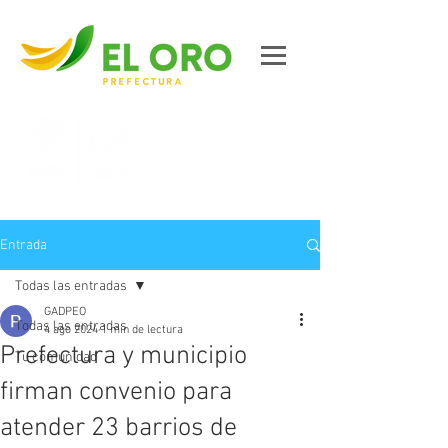
Contáctanos
Entrada
Todas las entradas
GADPEO
Todas las entradas
4 ago 2024
1 min de lectura
Prefectura y municipio
Tu comunidad
firman convenio para
atender 23 barrios de