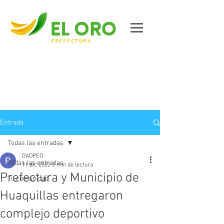
Contáctanos
Entrada
Todas las entradas
GADPEO
Todas las entradas
11 dic 2022
2 min de lectura
Prefectura y Municipio de
Tu comunidad
Huaquillas entregaron
complejo deportivo