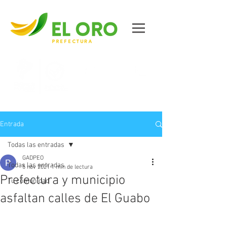
Contáctanos
Entrada
Todas las entradas
GADPEO
Todas las entradas
5 nov 2021
1 min de lectura
Prefectura y municipio
Tu comunidad
asfaltan calles de El Guabo