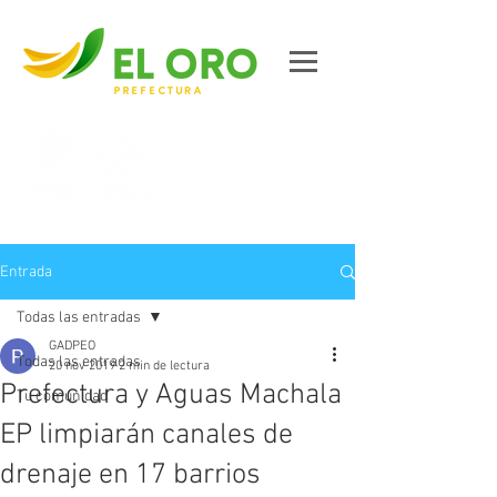
Contáctanos
Entrada
Todas las entradas
GADPEO
Todas las entradas
20 nov 2019
2 min de lectura
Prefectura y Aguas Machala
Tu comunidad
EP limpiarán canales de
drenaje en 17 barrios