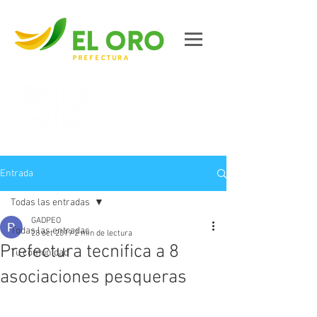
Contáctanos
Entrada
Todas las entradas
GADPEO
Todas las entradas
28 oct 2019
2 min de lectura
Prefectura tecnifica a 8
Tu comunidad
asociaciones pesqueras