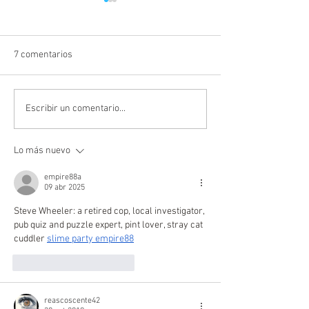
7 comentarios
El Oro activa plan de
Prefectura de El 
Escribir un comentario...
contingencia frente a
ejecuta trabajos
emergencia invernal
preventivos en la 
Lo más nuevo
Portovelo – La Ch
Morales
empire88a
09 abr 2025
Steve Wheeler: a retired cop, local investigator, 
pub quiz and puzzle expert, pint lover, stray cat 
cuddler 
slime party empire88
Me gusta
Reaccionar
reascoscente42