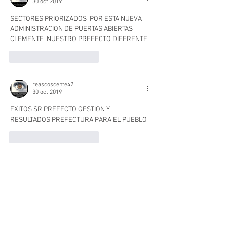
30 oct 2019
SECTORES PRIORIZADOS  POR ESTA NUEVA 
ADMINISTRACION DE PUERTAS ABIERTAS 
CLEMENTE  NUESTRO PREFECTO DIFERENTE
Me gusta
Reaccionar
reascoscente42
30 oct 2019
EXITOS SR PREFECTO GESTION Y 
RESULTADOS PREFECTURA PARA EL PUEBLO
Me gusta
Reaccionar
anonimosupersonicofiufiu
28 oct 2019
DEJAS A PERSONAS SIN FRABAJO! FUERA 
MACAS! NI EL ORO NI MACHALA TE NECESITAN!
Me gusta
Reaccionar