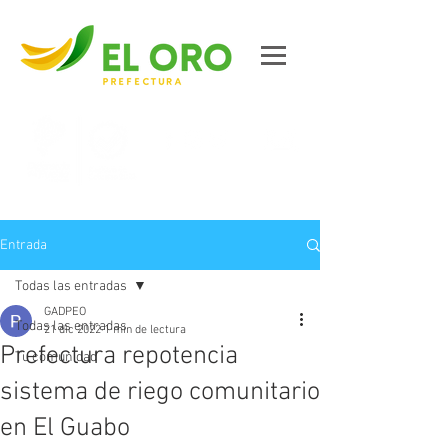
Contáctanos
Entrada
Todas las entradas
GADPEO
Todas las entradas
21 dic 2022
1 min de lectura
Prefectura repotencia
Tu comunidad
sistema de riego comunitario
en El Guabo