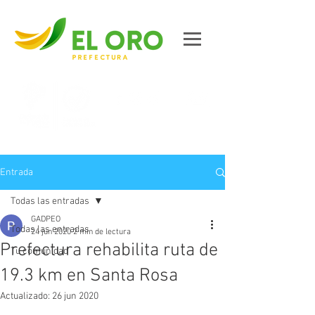
Contáctanos
Entrada
Todas las entradas
GADPEO
Todas las entradas
24 jun 2020
2 min de lectura
Prefectura rehabilita ruta de
Tu comunidad
19.3 km en Santa Rosa
Actualizado:
26 jun 2020