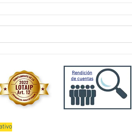
El Oro activa plan de
Prefe
contingencia frente a
traba
emergencia invernal
Porto
Mora
Rendición
de cuentas
ativo