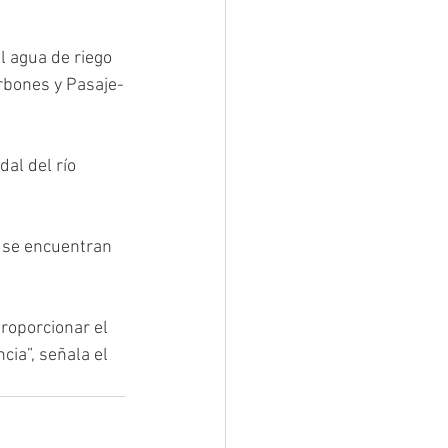
l agua de riego 
rbones y Pasaje-
al del río 
e se encuentran 
oporcionar el 
ia”, señala el 