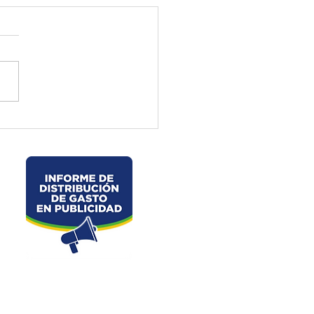
ctura de El Oro ejecuta
jos preventivos en la vía
velo – La Chorrera –
les