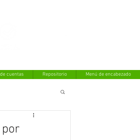
Contáctanos
 de cuentas
Repositorio
Menú de encabezado
 por