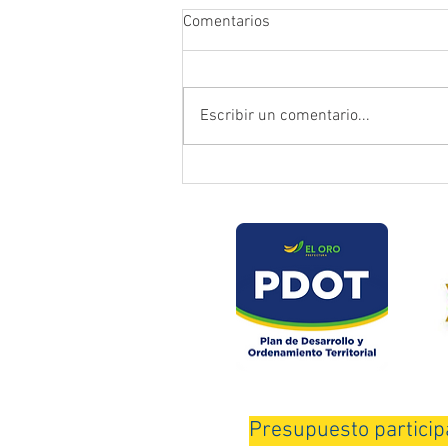
Comentarios
Escribir un comentario...
Prefectura atendió emergencia
en puente del sector Playas de
Daucay
Presupuesto particip