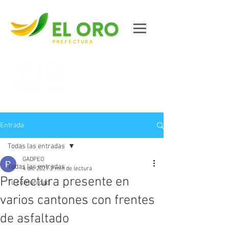
Contáctanos
Entrada
Todas las entradas
GADPEO
Todas las entradas
4 dic 2021
2 min de lectura
Prefectura presente en
Tu comunidad
varios cantones con frentes
de asfaltado