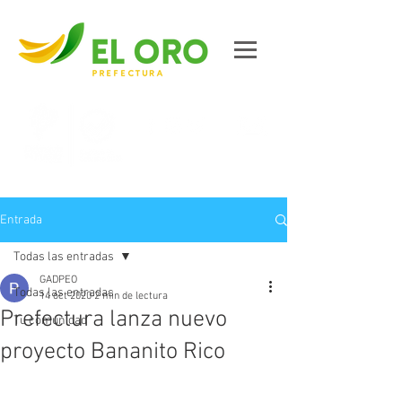
Contáctanos
Entrada
Todas las entradas
GADPEO
Todas las entradas
14 oct 2020
2 min de lectura
Prefectura lanza nuevo
Tu comunidad
proyecto Bananito Rico