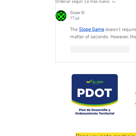
Ordenar según:
Lo más nuevo
en puente del sector Playas de
Daucay
Slope IO
17 jul
The 
Slope Game
 doesn't requir
matter of seconds. However, the
Me gusta
Reaccionar