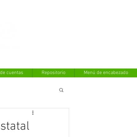
Contáctanos
 de cuentas
Repositorio
Menú de encabezado
statal