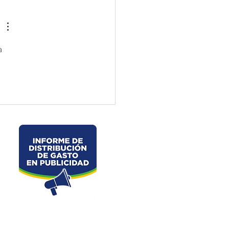
jos preventivos en la vía
velo – La Chorrera –
les
a 