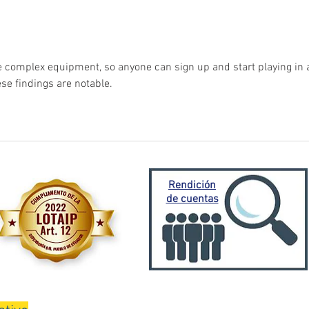
contingencia frente a
traba
emergencia invernal
Porto
Mora
e complex equipment, so anyone can sign up and start playing in 
se findings are notable.
Rendición
de cuentas