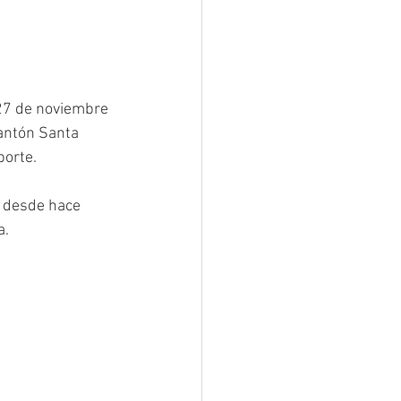
 27 de noviembre 
cantón Santa 
porte.
, desde hace 
a.