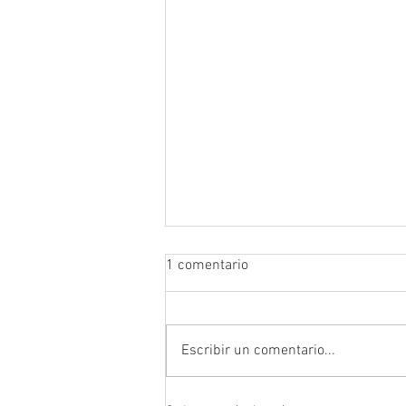
1 comentario
Escribir un comentario...
Prefectura atendió emergencia