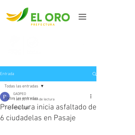
Contáctanos
Entrada
Todas las entradas
GADPEO
Todas las entradas
1 oct 2019
1 min de lectura
Prefectura inicia asfaltado de
Tu comunidad
6 ciudadelas en Pasaje