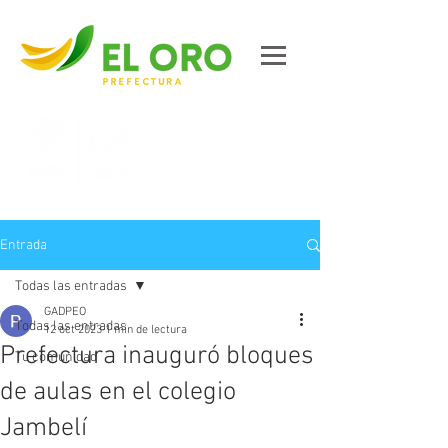
Contáctanos
Entrada
Todas las entradas
GADPEO
Todas las entradas
12 oct 2023
1 min de lectura
Prefectura inauguró bloques
Tu comunidad
de aulas en el colegio
Jambelí