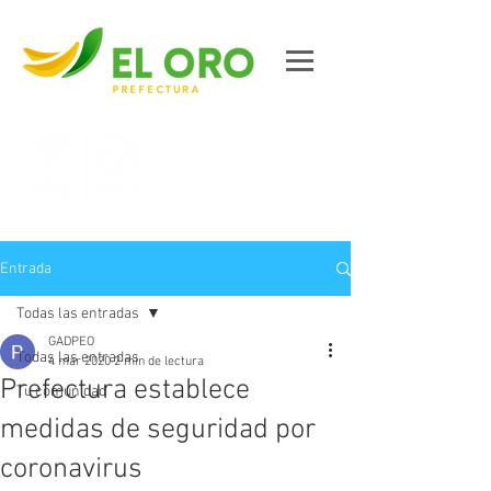
Contáctanos
Entrada
Todas las entradas
GADPEO
Todas las entradas
4 mar 2020
2 min de lectura
Prefectura establece
Tu comunidad
medidas de seguridad por
coronavirus