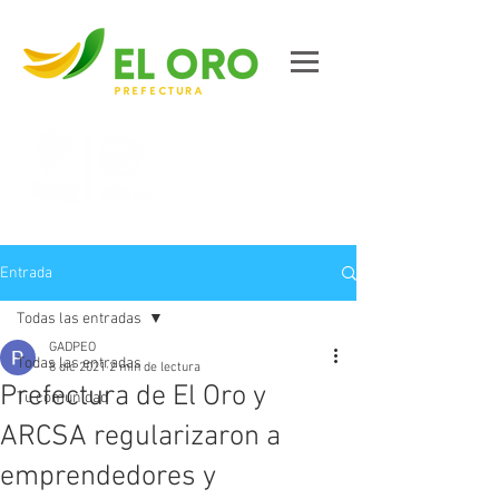
Contáctanos
Entrada
Todas las entradas
GADPEO
Todas las entradas
8 dic 2021
2 min de lectura
Prefectura de El Oro y
Tu comunidad
ARCSA regularizaron a
emprendedores y