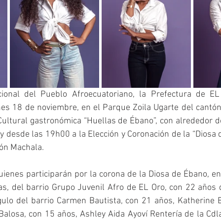
ional del Pueblo Afroecuatoriano, la Prefectura de EL 
nes 18 de noviembre, en el Parque Zoila Ugarte del cantó
Cultural gastronómica “Huellas de Ébano”, con alrededor d
o y desde las 19h00 a la Elección y Coronación de la “Diosa 
ón Machala. 
ienes participarán por la corona de la Diosa de Ébano, entr
s, del barrio Grupo Juvenil Afro de EL Oro, con 22 años 
lo del barrio Carmen Bautista, con 21 años, Katherine Br
 Balosa, con 15 años, Ashley Aida Ayoví Rentería de la Cdla