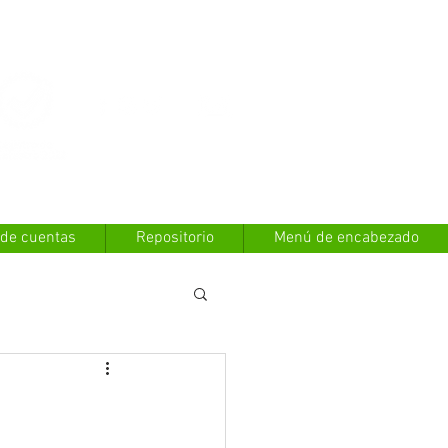
Contáctanos
 de cuentas
Repositorio
Menú de encabezado
y