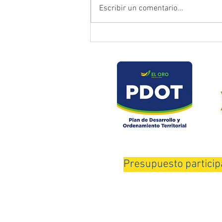
Escribir un comentario...
Prefectura atendió emergencia
en puente del sector Playas de
Daucay
Presupuesto particip
Horario de Atención: Lunes a Viernes de 