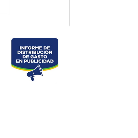
ctura de El Oro ejecuta
jos preventivos en la vía
velo – La Chorrera –
les
Dirección: Junin s/n y Av. 25 de Junio