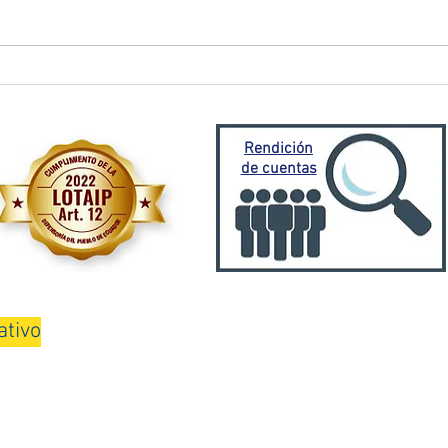
El Oro activa plan de
Prefe
contingencia frente a
traba
emergencia invernal
Porto
Mora
Rendición
de cuentas
ativo
08H00 a 13H00 y de 15H00 a 18H00
Teléfono: 075000100