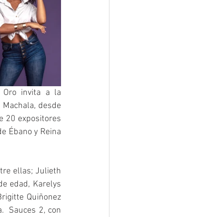
Oro invita a la 
n Machala, desde 
e 20 expositores 
de Ébano y Reina 
e ellas; Julieth 
de edad, Karelys 
igitte Quiñonez 
.  Sauces 2, con 