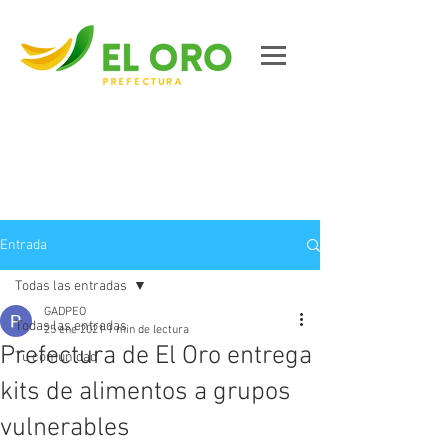
Contáctanos
Entrada
Todas las entradas
GADPEO
Todas las entradas
25 ene 2021
1 min de lectura
Prefectura de El Oro entrega
Tu comunidad
kits de alimentos a grupos
vulnerables