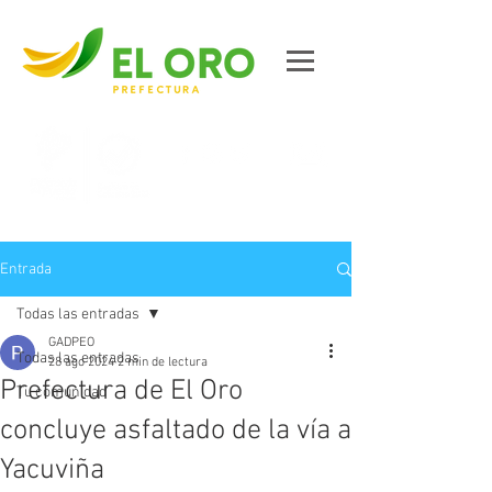
Contáctanos
Entrada
Todas las entradas
GADPEO
Todas las entradas
28 ago 2024
2 min de lectura
Prefectura de El Oro
Tu comunidad
concluye asfaltado de la vía a
Yacuviña