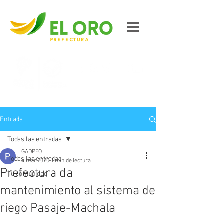
Contáctanos
Entrada
Todas las entradas
GADPEO
Todas las entradas
4 mar 2020
1 min de lectura
Prefectura da
Tu comunidad
mantenimiento al sistema de
riego Pasaje-Machala