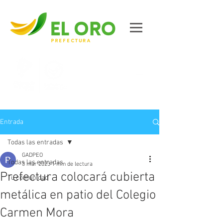
Contáctanos
Entrada
Todas las entradas
GADPEO
Todas las entradas
3 mar 2023
1 min de lectura
Prefectura colocará cubierta
Tu comunidad
metálica en patio del Colegio
Carmen Mora