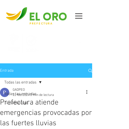
Contáctanos
Entrada
Todas las entradas
GADPEO
Todas las entradas
22 feb 2024
2 min de lectura
Prefectura atiende
Tu comunidad
emergencias provocadas por
las fuertes lluvias