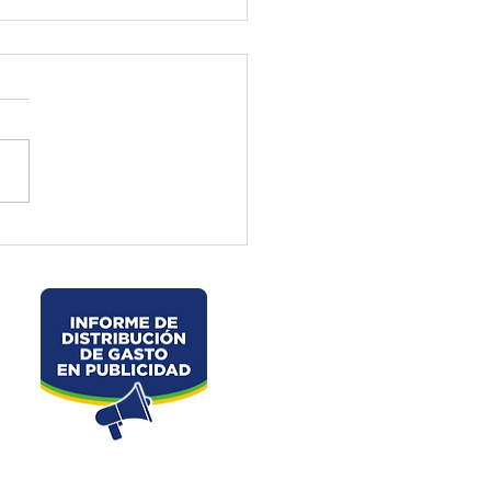
ctura de El Oro ejecuta
jos preventivos en la vía
velo – La Chorrera –
les