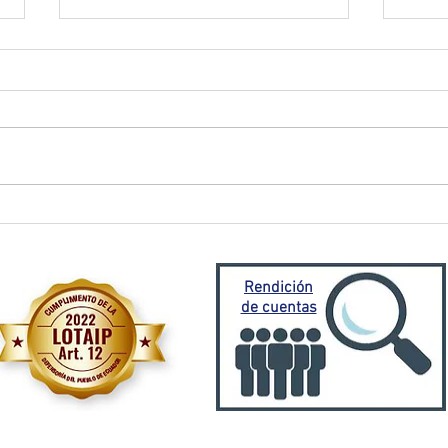
El Oro activa plan de
Prefe
contingencia frente a
traba
emergencia invernal
Porto
Mora
Rendición
de cuentas