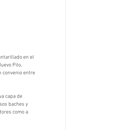
tarillado en el 
uevo Pilo, 
n convenio entre 
va capa de 
sos baches y 
tores como a 