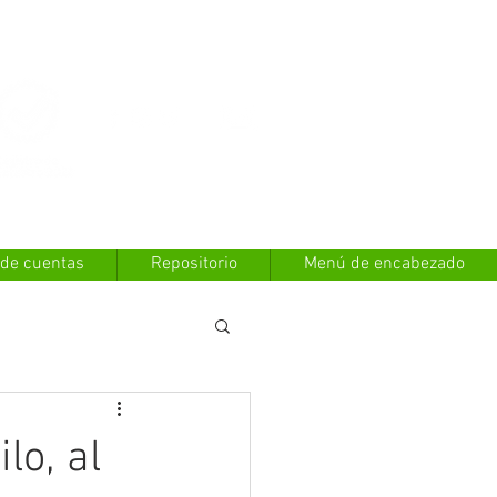
Contáctanos
 de cuentas
Repositorio
Menú de encabezado
lo, al