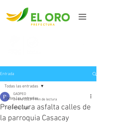
Contáctanos
Entrada
Todas las entradas
GADPEO
Todas las entradas
24 ene 2023
1 min de lectura
Prefectura asfalta calles de
Tu comunidad
la parroquia Casacay