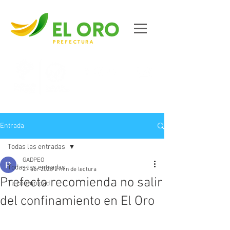
Contáctanos
Entrada
Todas las entradas
GADPEO
Todas las entradas
27 abr 2020
2 min de lectura
Prefecto recomienda no salir
Tu comunidad
del confinamiento en El Oro