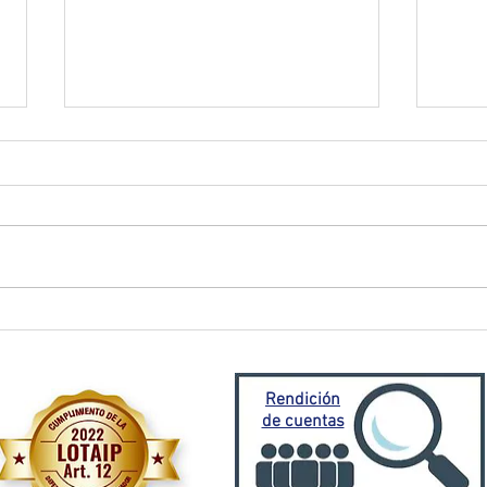
El Oro activa plan de
Prefe
contingencia frente a
traba
emergencia invernal
Porto
Mora
Rendición
de cuentas