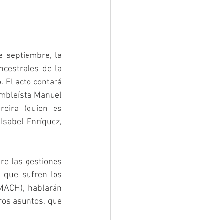
 septiembre, la 
cestrales de la 
 El acto contará 
mbleísta Manuel 
eira (quien es 
Isabel Enríquez, 
re las gestiones 
 que sufren los 
MACH), hablarán 
ros asuntos, que 