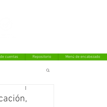
Contáctanos
 de cuentas
Repositorio
Menú de encabezado
cación,