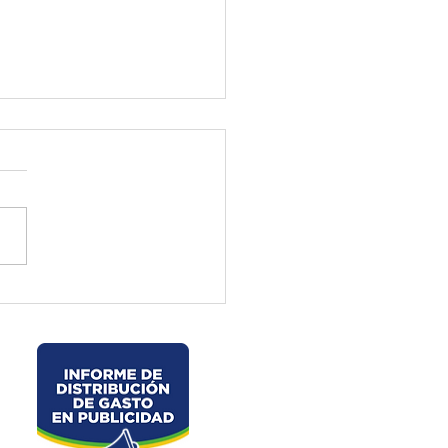
ctura de El Oro ejecuta
jos preventivos en la vía
velo – La Chorrera –
les