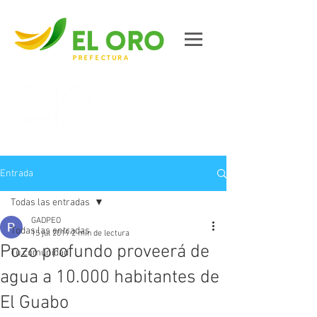
Contáctanos
Entrada
Todas las entradas
GADPEO
Todas las entradas
15 jul 2019
2 min de lectura
Pozo profundo proveerá de
Tu comunidad
agua a 10.000 habitantes de
El Guabo