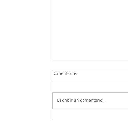
Comentarios
Escribir un comentario...
Prefectura atendió emergencia
en puente del sector Playas de