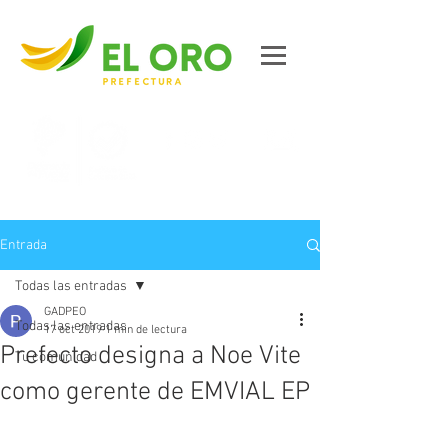
Contáctanos
Entrada
Todas las entradas
GADPEO
Todas las entradas
17 oct 2019
1 min de lectura
Prefecto designa a Noe Vite
Tu comunidad
como gerente de EMVIAL EP