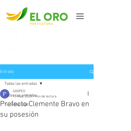
Contáctanos
Entrada
Todas las entradas
GADPEO
Todas las entradas
15 may 2023
1 min de lectura
Prefecto Clemente Bravo en
Tu comunidad
su posesión