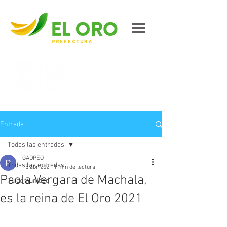
Contáctanos
Entrada
Todas las entradas
GADPEO
Todas las entradas
15 abr 2021
1 min de lectura
Paola Vergara de Machala,
Tu comunidad
es la reina de El Oro 2021