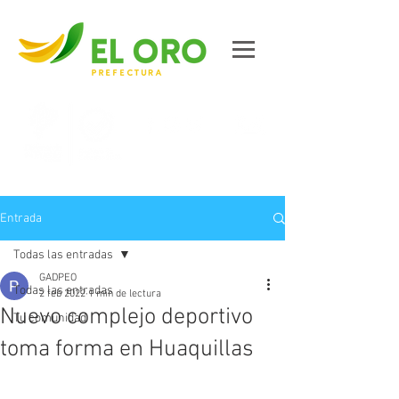
Contáctanos
Entrada
Todas las entradas
GADPEO
Todas las entradas
2 feb 2022
1 min de lectura
Nuevo complejo deportivo
Tu comunidad
toma forma en Huaquillas