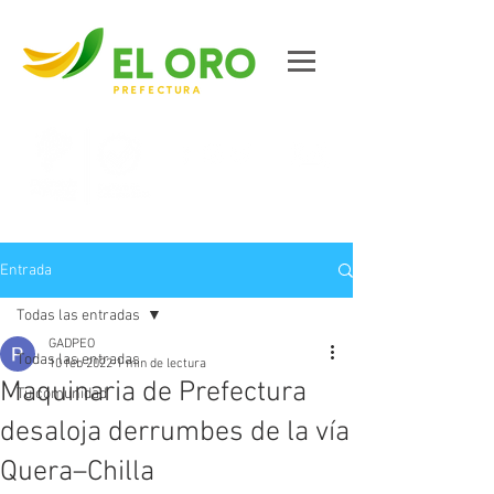
Contáctanos
Entrada
Todas las entradas
GADPEO
Todas las entradas
10 feb 2022
1 min de lectura
Maquinaria de Prefectura
Tu comunidad
desaloja derrumbes de la vía
Quera–Chilla