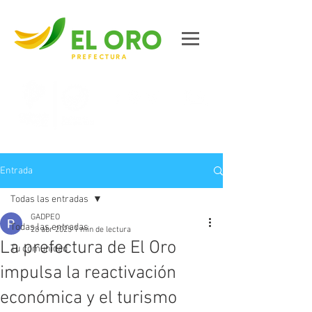
Contáctanos
Entrada
Todas las entradas
GADPEO
Todas las entradas
28 abr 2025
1 min de lectura
La prefectura de El Oro
Tu comunidad
impulsa la reactivación
económica y el turismo