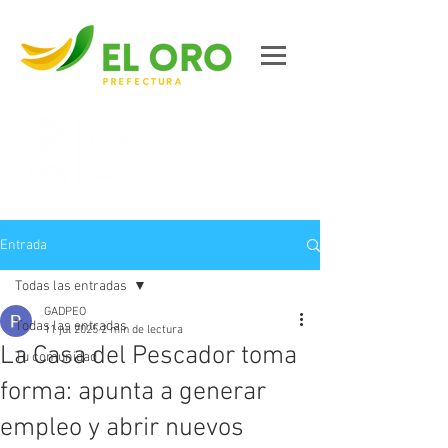
Contáctanos
Entrada
Todas las entradas
GADPEO
Todas las entradas
11 jul 2025
2 min de lectura
La Casa del Pescador toma
Tu comunidad
forma: apunta a generar
empleo y abrir nuevos