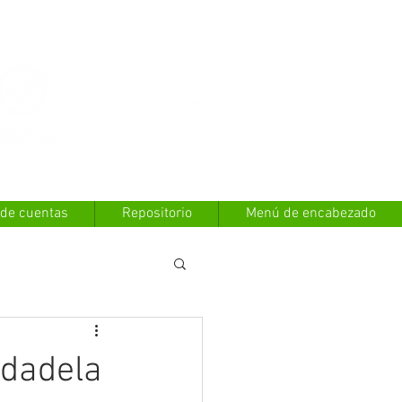
Contáctanos
 de cuentas
Repositorio
Menú de encabezado
udadela