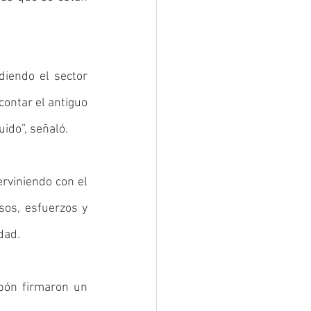
iendo el sector 
contar el antiguo 
ido”, señaló. 
rviniendo con el 
os, esfuerzos y 
dad. 
bón firmaron un 