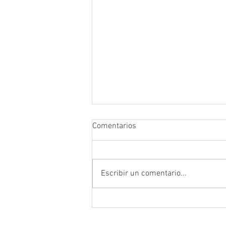
Comentarios
Escribir un comentario...
Prefectura atendió emergencia
en puente del sector Playas de
Daucay