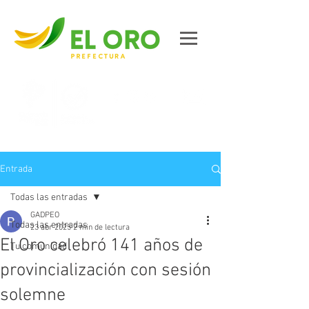
Contáctanos
Entrada
Todas las entradas
GADPEO
Todas las entradas
23 abr 2025
2 min de lectura
El Oro celebró 141 años de
Tu comunidad
provincialización con sesión
solemne