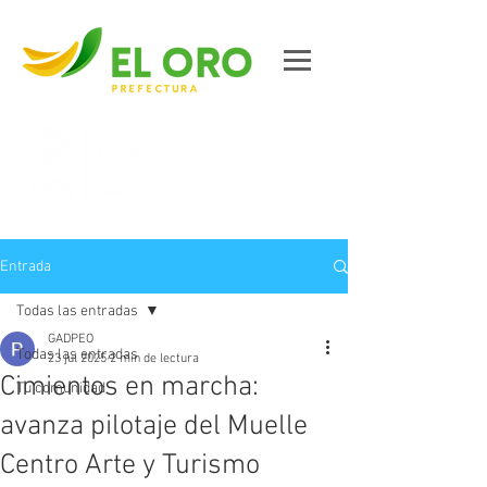
Contáctanos
Entrada
Todas las entradas
GADPEO
Todas las entradas
23 jul 2025
2 min de lectura
Cimientos en marcha:
Tu comunidad
avanza pilotaje del Muelle
Centro Arte y Turismo