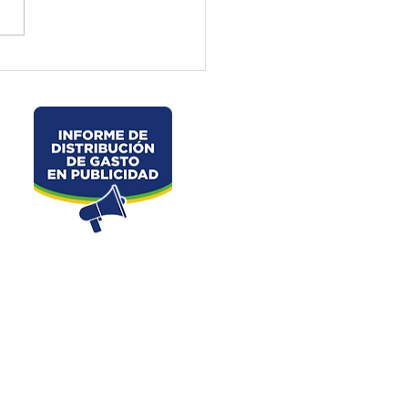
ctura de El Oro ejecuta
jos preventivos en la vía
velo – La Chorrera –
les
Dirección: Junin s/n y Av. 25 de Junio