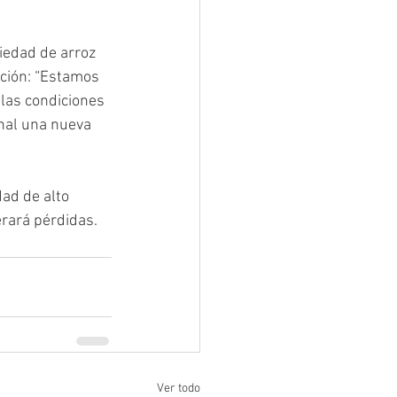
iedad de arroz 
cción: “Estamos 
las condiciones 
nal una nueva 
ad de alto 
erará pérdidas.
Ver todo