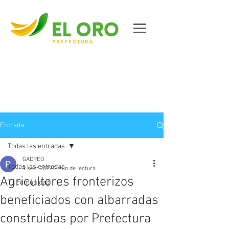
Contáctanos
Entrada
Todas las entradas
GADPEO
Todas las entradas
9 sept 2019
2 min de lectura
Agricultores fronterizos
Tu comunidad
beneficiados con albarradas
construidas por Prefectura