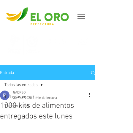
Contáctanos
Entrada
Todas las entradas
GADPEO
Todas las entradas
30 mar 2020
1 min de lectura
1000 kits de alimentos
Tu comunidad
entregados este lunes